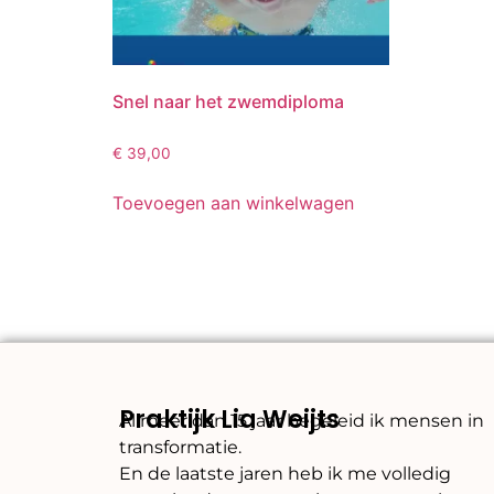
Snel naar het zwemdiploma
€
39,00
Toevoegen aan winkelwagen
Praktijk Lia Weijts
Al meer dan 15 jaar begeleid ik mensen in
transformatie.
En de laatste jaren heb ik me volledig