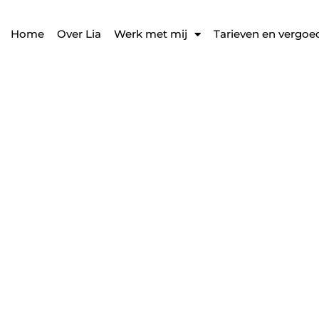
Home
Over Lia
Werk met mij
Tarieven en vergoe