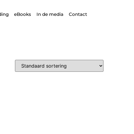
ding
eBooks
In de media
Contact