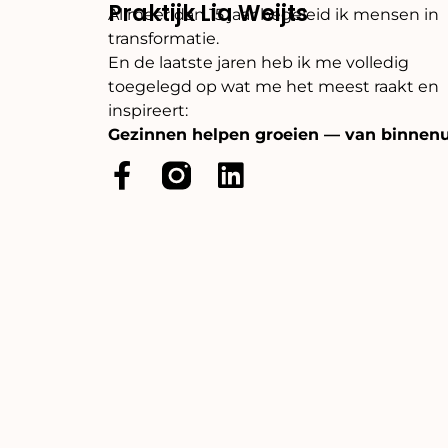
Praktijk Lia Weijts
Al meer dan 15 jaar begeleid ik mensen in
transformatie.
En de laatste jaren heb ik me volledig
toegelegd op wat me het meest raakt en
inspireert:
Gezinnen helpen groeien — van binnenu