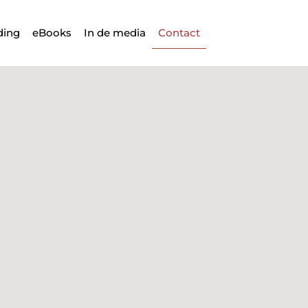
ding
eBooks
In de media
Contact