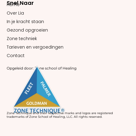
Snel Naar
Home
Over Lia
In je kracht staan
Gezond opgroeien
Zone techniek
Tarieven en vergoedingen
Contact
Opgeleid door: Zone school of Healing
Zone Technique and their respective marks and logos are registered
trademarks of Zone School of Healing, LLC. All rights reserved.