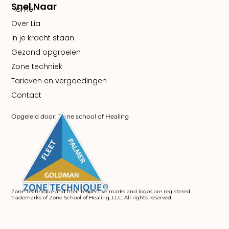
Snel Naar
Home
Over Lia
In je kracht staan
Gezond opgroeien
Zone techniek
Tarieven en vergoedingen
Contact
Opgeleid door: Zone school of Healing
Zone Technique and their respective marks and logos are registered
trademarks of Zone School of Healing, LLC. All rights reserved.