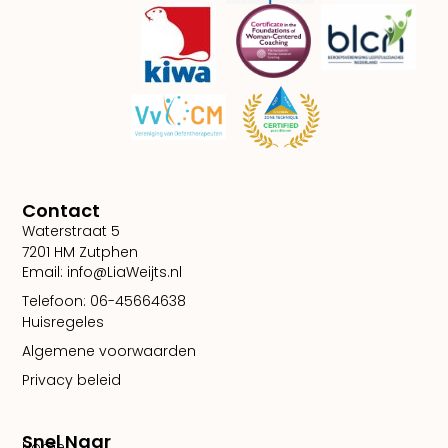
Contact
Waterstraat 5
7201 HM Zutphen
Email: info@LiaWeijts.nl
Telefoon: 06-45664638
Huisregeles
Algemene voorwaarden
Privacy beleid
Snel Naar
Home