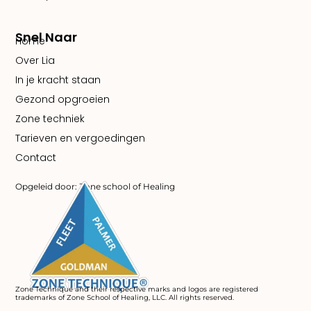
Snel Naar
Home
Over Lia
In je kracht staan
Gezond opgroeien
Zone techniek
Tarieven en vergoedingen
Contact
Opgeleid door: Zone school of Healing
Zone Technique and their respective marks and logos are registered
trademarks of Zone School of Healing, LLC. All rights reserved.